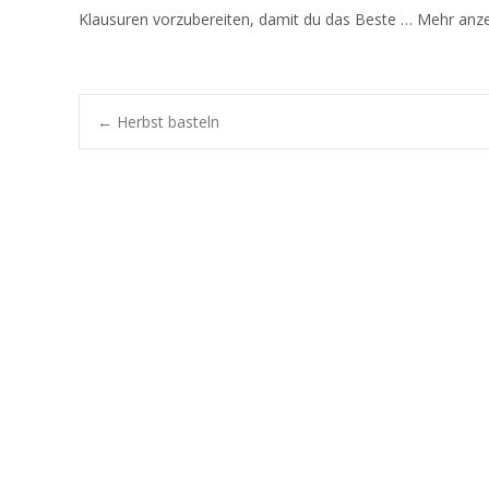
Klausuren vorzubereiten, damit du das Beste … Mehr anz
Post
←
Herbst basteln
navigation