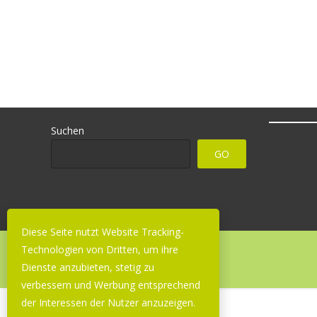
Suchen
GO
Diese Seite nutzt Website Tracking-
Technologien von Dritten, um ihre
Copyright © Nachhilfe Nimmich
Dienste anzubieten, stetig zu
verbessern und Werbung entsprechend
der Interessen der Nutzer anzuzeigen.