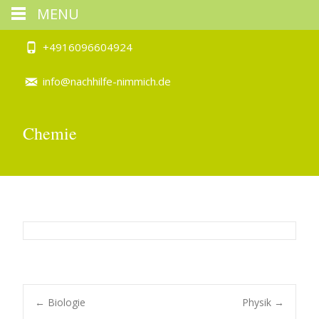
MENU
+4916096604924
info@nachhilfe-nimmich.de
Chemie
Post
←
Biologie
Physik
→